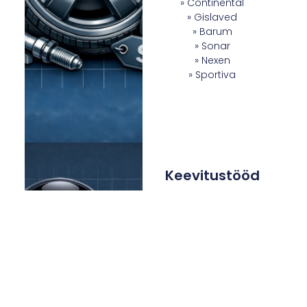
» Continental
» Gislaved
» Barum
» Sonar
» Nexen
» Sportiva
Keevitustööd
Töötunni hind
kokkuleppel