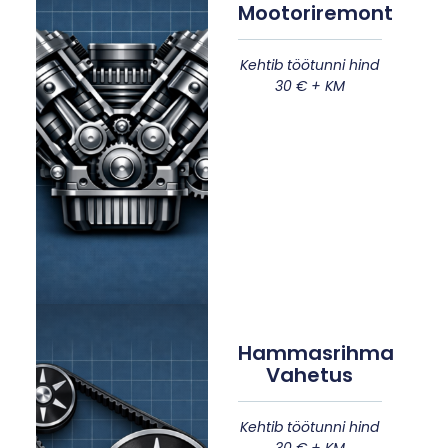
Mootoriremont
Kehtib töötunni hind
30 € + KM
Hammasrihma
Vahetus
Kehtib töötunni hind
30 € + KM