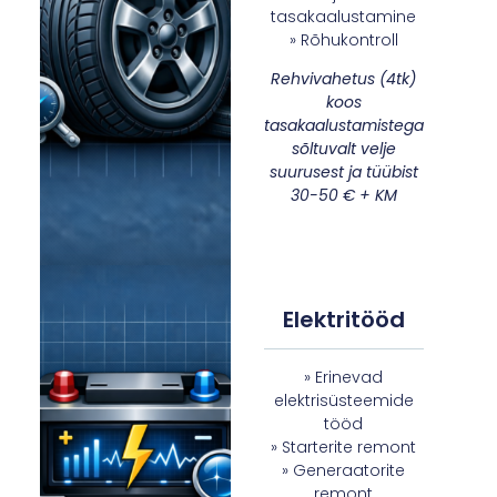
tasakaalustamine
» Rõhukontroll
Rehvivahetus (4tk)
koos
tasakaalustamistega
sõltuvalt velje
suurusest ja tüübist
30-50 € + KM
Elektritööd
» Erinevad
elektrisüsteemide
tööd
» Starterite remont
» Generaatorite
remont